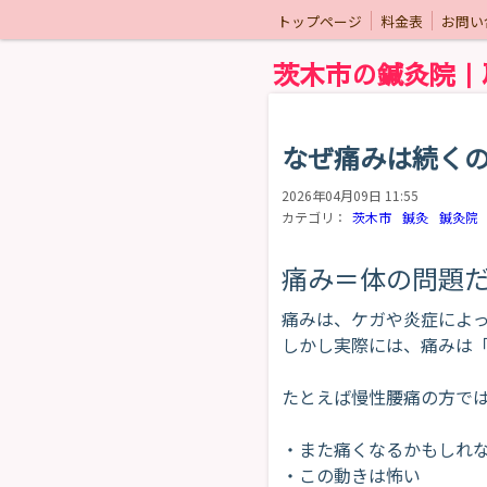
トップページ
料金表
お問い
茨木市の鍼灸院｜
なぜ痛みは続く
2026年04月09日 11:55
カテゴリ：
茨木市
鍼灸
鍼灸院
痛み＝体の問題
痛みは、ケガや炎症によ
しかし実際には、痛みは
たとえば慢性腰痛の方で
・また痛くなるかもしれ
・この動きは怖い