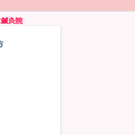
木鍼灸院
方